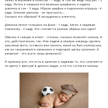
лежит в корзинке в обмотке - 1 кадр. В том же виде портрет - 2
кадр. Потом я накрыла его вязаным шарфиком и надела
шапочку в тон - 3 кадр. Убрала шарфик и подложила игрушку - 4
кадр. Снимаю шапочку - он проснулся...
Сколько это образов? Я затрудняюсь ответить.
.
Девочка лежит голышом на фоне - 1 кадр. Затем я надеваю
повязочку - 2 кадр. Это считаются разные образы или один?
.
Обычно я говорю в ответ - столько, сколько позволит малыш. И
это, действительно, так. Моя задача в первую очередь сделать
красивые фото, оставить вам память, какой он был малипуська,
как он сворачивался калачиком и подпирал щёчку кулачком. А
реквизит - это всего лишь реквизит))
.
Я привожу все, что есть в наличии и надеваю то, что сочетается
по цвету и фактуре в данном кадре, и на что согласен малыш.